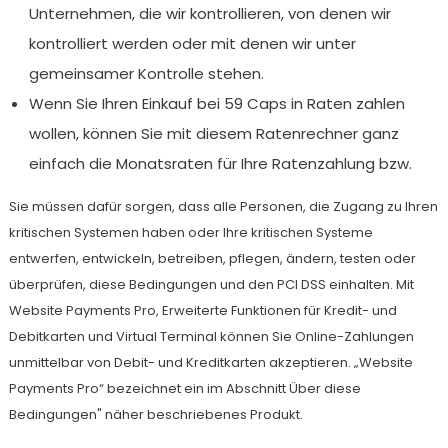
Unternehmen, die wir kontrollieren, von denen wir
kontrolliert werden oder mit denen wir unter
gemeinsamer Kontrolle stehen.
Wenn Sie Ihren Einkauf bei 59 Caps in Raten zahlen
wollen, können Sie mit diesem Ratenrechner ganz
einfach die Monatsraten für Ihre Ratenzahlung bzw.
Sie müssen dafür sorgen, dass alle Personen, die Zugang zu Ihren
kritischen Systemen haben oder Ihre kritischen Systeme
entwerfen, entwickeln, betreiben, pflegen, ändern, testen oder
überprüfen, diese Bedingungen und den PCI DSS einhalten. Mit
Website Payments Pro, Erweiterte Funktionen für Kredit- und
Debitkarten und Virtual Terminal können Sie Online-Zahlungen
unmittelbar von Debit- und Kreditkarten akzeptieren. „Website
Payments Pro“ bezeichnet ein im Abschnitt Über diese
Bedingungen" näher beschriebenes Produkt.