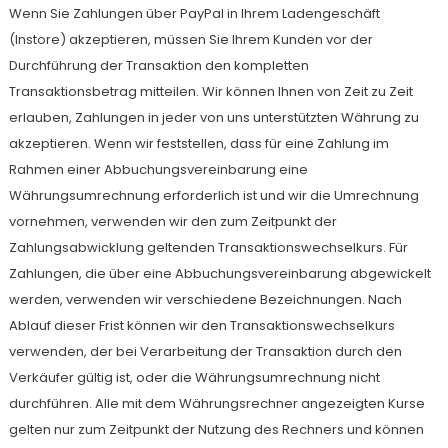
Wenn Sie Zahlungen über PayPal in Ihrem Ladengeschäft
(Instore) akzeptieren, müssen Sie Ihrem Kunden vor der
Durchführung der Transaktion den kompletten
Transaktionsbetrag mitteilen. Wir können Ihnen von Zeit zu Zeit
erlauben, Zahlungen in jeder von uns unterstützten Währung zu
akzeptieren. Wenn wir feststellen, dass für eine Zahlung im
Rahmen einer Abbuchungsvereinbarung eine
Währungsumrechnung erforderlich ist und wir die Umrechnung
vornehmen, verwenden wir den zum Zeitpunkt der
Zahlungsabwicklung geltenden Transaktionswechselkurs. Für
Zahlungen, die über eine Abbuchungsvereinbarung abgewickelt
werden, verwenden wir verschiedene Bezeichnungen. Nach
Ablauf dieser Frist können wir den Transaktionswechselkurs
verwenden, der bei Verarbeitung der Transaktion durch den
Verkäufer gültig ist, oder die Währungsumrechnung nicht
durchführen. Alle mit dem Währungsrechner angezeigten Kurse
gelten nur zum Zeitpunkt der Nutzung des Rechners und können