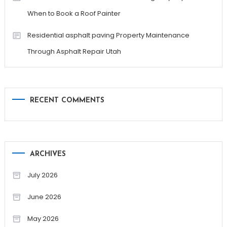
When to Book a Roof Painter
Residential asphalt paving Property Maintenance
Through Asphalt Repair Utah
RECENT COMMENTS
ARCHIVES
July 2026
June 2026
May 2026