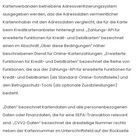
Kartenverbänden betriebene Adressverifizierungssystem
ausgegeben werden, das die Adressdaten vermeintlicher
Karteninhaber mit den Adressdaten vergleicht, die für die Karte
beim Kreditkartenanbieter hinterlegt sind. „Zahlungs-API für
erweiterte Funktionen für Kredit- und Debitkarten“ bezeichnet
einen im Abschnitt „Über diese Bedingungen“ näher
beschriebenen Dienst für Online-Kartenzahlungen. „Erweiterte
Funktionen für Kredit- und Debitkarten“ bezeichnet die Reihe von
Funktionen, die aus der Zahlungs-API für erweiterte Funktionen für
Kredit- und Debitkarten (als Standard-Online-Schnittstelle) und
den Betrugsschutz-Tools (als optionale Zusatzleistungen)
besteht.
„Daten“ bezeichnet Kartendaten und alle personenbezogenen
Daten oder Finanzdaten, die für eine SEPA-Transaktion relevant
sind. „CVV2-Daten“ bezeichnet die dreistellige Nummer rechts
neben der Kartennummer im Unterschriftsfeld auf der Rückseite