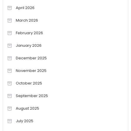
April 2026
March 2026
February 2026
January 2026
December 2025
November 2025
October 2025
September 2025
August 2025
July 2025