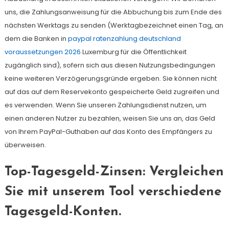
uns, die Zahlungsanweisung für die Abbuchung bis zum Ende des
nächsten Werktags zu senden (Werktagbezeichnet einen Tag, an
dem die Banken in
paypal ratenzahlung deutschland
voraussetzungen 2026
Luxemburg für die Öffentlichkeit
zugänglich sind), sofern sich aus diesen Nutzungsbedingungen
keine weiteren Verzögerungsgründe ergeben. Sie können nicht
auf das auf dem Reservekonto gespeicherte Geld zugreifen und
es verwenden. Wenn Sie unseren Zahlungsdienst nutzen, um
einen anderen Nutzer zu bezahlen, weisen Sie uns an, das Geld
von Ihrem PayPal-Guthaben auf das Konto des Empfängers zu
überweisen.
Top-Tagesgeld-Zinsen: Vergleichen
Sie mit unserem Tool verschiedene
Tagesgeld-Konten.