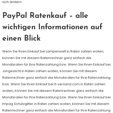
sich ändern.
PayPal Ratenkauf – alle
wichtigen Informationen auf
einen Blick
Wenn Sie Ihren Einkauf bei Lampenwelt in Raten zahlen wollen,
können Sie mit diesem Ratenrechner ganz einfach die
Monatsraten für Ihre Ratenzahlung bzw. Wenn Sie Ihren Einkauf bei
Jungeslicht in Raten zahlen wollen, können Sie mit diesem
Ratenrechner ganz einfach die Monatsraten für Ihre Ratenzahlung
bzw. Wenn Sie Ihren Einkauf bei it-versand.com in Raten zahlen
wollen, können Sie mit diesem Ratenrechner ganz einfach die
Monatsraten für Ihre Ratenzahlung bzw. Wenn Sie Ihren Einkauf bei
Impag Schutzgitter in Raten zahlen wollen, können Sie mit diesem
Ratenrechner ganz einfach die Monatsraten für Ihre Ratenzahlung