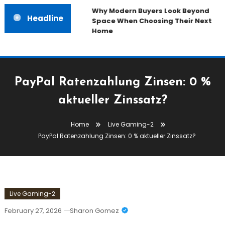
Why Modern Buyers Look Beyond
Headline
Space When Choosing Their Next
Home
PayPal Ratenzahlung Zinsen: 0 %
aktueller Zinssatz?
Home
Live Gaming-2
PayPal Ratenzahlung Zinsen: 0 % aktueller Zinssatz?
Live Gaming-2
February 27, 2026
Sharon Gomez