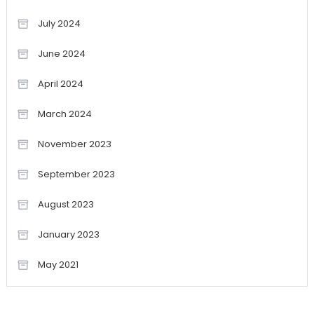
July 2024
June 2024
April 2024
March 2024
November 2023
September 2023
August 2023
January 2023
May 2021