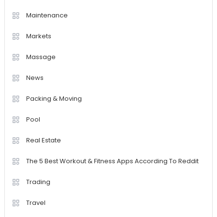
Maintenance
Markets
Massage
News
Packing & Moving
Pool
Real Estate
The 5 Best Workout & Fitness Apps According To Reddit
Trading
Travel