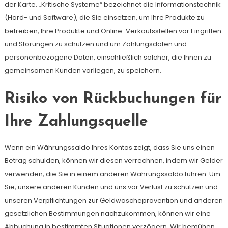
der Karte. „Kritische Systeme“ bezeichnet die Informationstechnik
(Hard- und Software), die Sie einsetzen, um Ihre Produkte zu
betreiben, Ihre Produkte und Online-Verkaufsstellen vor Eingriffen
und Störungen zu schützen und um Zahlungsdaten und
personenbezogene Daten, einschließlich solcher, die Ihnen zu
gemeinsamen Kunden vorliegen, zu speichern.
Risiko von Rückbuchungen für
Ihre Zahlungsquelle
Wenn ein Währungssaldo Ihres Kontos zeigt, dass Sie uns einen
Betrag schulden, können wir diesen verrechnen, indem wir Gelder
verwenden, die Sie in einem anderen Währungssaldo führen. Um
Sie, unsere anderen Kunden und uns vor Verlust zu schützen und
unseren Verpflichtungen zur Geldwäscheprävention und anderen
gesetzlichen Bestimmungen nachzukommen, können wir eine
Abbuchung in bestimmten Situationen verzögern. Wir bemühen