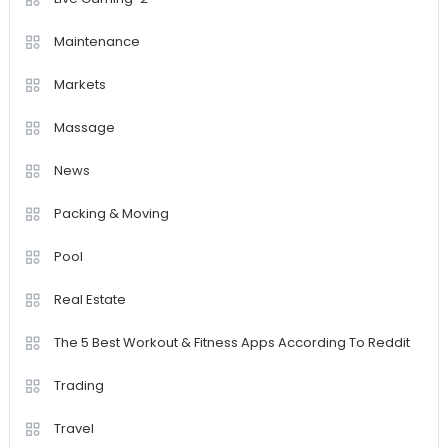
Maintenance
Markets
Massage
News
Packing & Moving
Pool
Real Estate
The 5 Best Workout & Fitness Apps According To Reddit
Trading
Travel