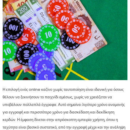
Η επιλογή ενός online καζίνο χωρίς ταυτοποίηση είναι ιδανική για όσους
θέλουν να ξεκινήσουν το παιχνίδι αμέσως, χωρίς να χρειάζεται να
υποβάλουν πολλαπλά έγγραφα. Αυτό σημαίνει λιγότερο χρόνο αναμονής
για εγγραφή και περισσότερο χρόνο για διασκέδαση και διεκδίκηση
κερδών. Η έμφαση δίνεται στην απρόσκοπτη εμπειρία χρήστη, όπου η
ταχύτητα είναι βασικό συστατικό, από την εγγραφή μέχρι και την ανάληψη