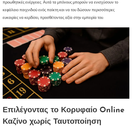
προωθητικές ενέργειες. Αυτά τα μπόνους μπορούν να ενισχύσουν το
κεφάλαιο παιχνιδιού ενός παίκτη και να του δώσουν περισσότερες
ευκαιρίες να κερδίσει, προσθέτοντας αξία στην εμπειρία του.
Επιλέγοντας το Κορυφαίο Online
Καζίνο χωρίς Ταυτοποίηση