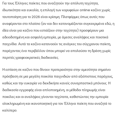
Για τους Έλληνες παίκτες που αναζητούν την απόλυτη ταχύτητα,
ιδιωτικότητα και ευκολία, η επιλογή των κορυφαίων online καζίνο χωρίς
ταυτοποίηση για το 2026 είναι κρίσιμη. Πλατφόρμες όπως αυτές που
αναφέρονται στο πλαίσιο (αν και δεν κατονομάζονται συγκεκριμένα εδώ, η
ιδέα είναι για καζίνο που εστιάζουν στην ταχύτητα) προσφέρουν μια
αδειοδοτημένη και ασφαλή εμπειρία, με άμεσες αναλήψεις και ποιοτικά
παιχνίδια. Αυτά τα καζίνο κατανοούν τις ανάγκες του σύγχρονου παίκτη,
παρέχοντας ένα περιβάλλον όπου μπορεί να απολαύσει τη δράση χωρίς
περιττές γραφειοκρατικές διαδικασίες.
Η εστίαση σε καζίνο που δίνουν προτεραιότητα στην αμεσότητα σημαίνει
πρόσβαση σε μια μεγάλη ποικιλία παιχνιδιών από αξιόπιστους παρόχους,
καθώς και την ευκαιρία να διεκδικήσει κανείς συναρπαστικά μπόνους. Η
διαδικασία εγγραφής είναι απλοποιημένη, οι μέθοδοι πληρωμής είναι
ποικίλες και οι αναλήψεις γίνονται ταχύτατα, καθιστώντας την εμπειρία
ολοκληρωμένη και ικανοποιητική για τον Έλληνα παίκτη που αναζητά το
καλύτερο.