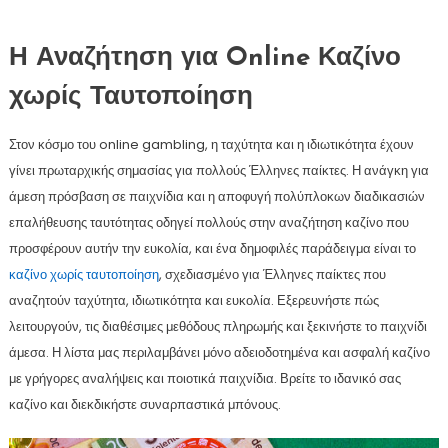
Η Αναζήτηση για Online Καζίνο
χωρίς Ταυτοποίηση
Στον κόσμο του online gambling, η ταχύτητα και η ιδιωτικότητα έχουν
γίνει πρωταρχικής σημασίας για πολλούς Έλληνες παίκτες. Η ανάγκη για
άμεση πρόσβαση σε παιχνίδια και η αποφυγή πολύπλοκων διαδικασιών
επαλήθευσης ταυτότητας οδηγεί πολλούς στην αναζήτηση καζίνο που
προσφέρουν αυτήν την ευκολία, και ένα δημοφιλές παράδειγμα είναι το
καζίνο χωρίς ταυτοποίηση
, σχεδιασμένο για Έλληνες παίκτες που
αναζητούν ταχύτητα, ιδιωτικότητα και ευκολία. Εξερευνήστε πώς
λειτουργούν, τις διαθέσιμες μεθόδους πληρωμής και ξεκινήστε το παιχνίδι
άμεσα. Η λίστα μας περιλαμβάνει μόνο αδειοδοτημένα και ασφαλή καζίνο
με γρήγορες αναλήψεις και ποιοτικά παιχνίδια. Βρείτε το ιδανικό σας
καζίνο και διεκδικήστε συναρπαστικά μπόνους.