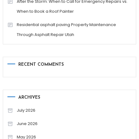
After the Storm: When to Call for Emergency Repairs vs.
When to Book a Roof Painter
Residential asphalt paving Property Maintenance
Through Asphalt Repair Utah
RECENT COMMENTS
ARCHIVES
July 2026
June 2026
May 2026