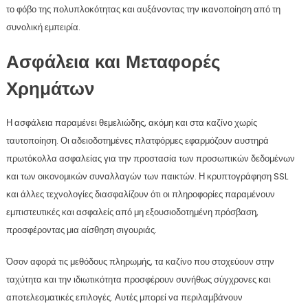
το φόβο της πολυπλοκότητας και αυξάνοντας την ικανοποίηση από τη
συνολική εμπειρία.
Ασφάλεια και Μεταφορές
Χρημάτων
Η ασφάλεια παραμένει θεμελιώδης, ακόμη και στα καζίνο χωρίς
ταυτοποίηση. Οι αδειοδοτημένες πλατφόρμες εφαρμόζουν αυστηρά
πρωτόκολλα ασφαλείας για την προστασία των προσωπικών δεδομένων
και των οικονομικών συναλλαγών των παικτών. Η κρυπτογράφηση SSL
και άλλες τεχνολογίες διασφαλίζουν ότι οι πληροφορίες παραμένουν
εμπιστευτικές και ασφαλείς από μη εξουσιοδοτημένη πρόσβαση,
προσφέροντας μια αίσθηση σιγουριάς.
Όσον αφορά τις μεθόδους πληρωμής, τα καζίνο που στοχεύουν στην
ταχύτητα και την ιδιωτικότητα προσφέρουν συνήθως σύγχρονες και
αποτελεσματικές επιλογές. Αυτές μπορεί να περιλαμβάνουν