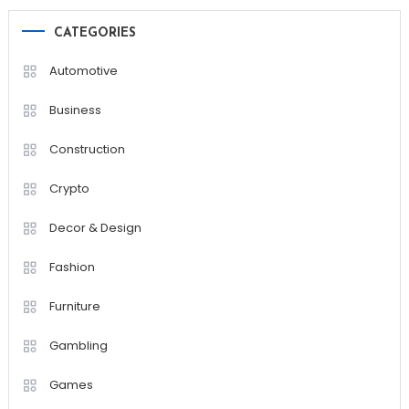
CATEGORIES
Automotive
Business
Construction
Crypto
Decor & Design
Fashion
Furniture
Gambling
Games