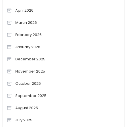
April 2026
March 2026
February 2026
January 2026
December 2025
November 2025
October 2025
September 2025
August 2025
July 2025