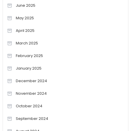
June 2025
May 2025
April 2025
March 2025
February 2025
January 2025
December 2024
November 2024
October 2024
September 2024