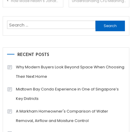
Post
How Mode Health’s Jonathan Swerdlin appears to utilize AI in the 2026
Understanding CFD Meaning with Help from a Forex Platform
navigation
Search
for:
RECENT POSTS
Why Modern Buyers Look Beyond Space When Choosing
Their Next Home
Midtown Bay Condo Experience in One of Singapore’s
Key Districts
A Markham Homeowner's Comparison of Water
Removal, Airflow and Moisture Control