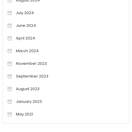
August 2024
July 2024
June 2024
April 2024
March 2024
November 2023
September 2023
August 2023
January 2023
May 2021